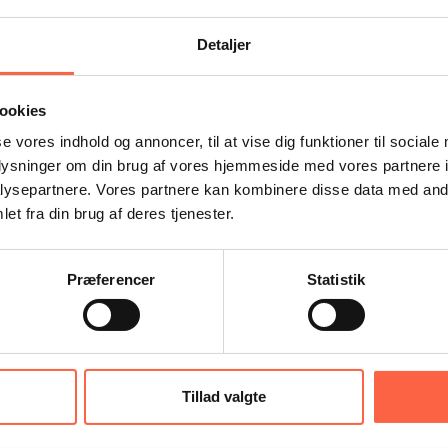
Detaljer
ookies
se vores indhold og annoncer, til at vise dig funktioner til sociale
oplysninger om din brug af vores hjemmeside med vores partnere i
ysepartnere. Vores partnere kan kombinere disse data med andr
d læge-, speciallæge-, sygepleje- og psykiatertjenester.
et fra din brug af deres tjenester.
r styrket vores løsninger inden for sundhedsområdet, hvo
m vores hybridmodel, hvor vores centrale team af erfarne, 
oner er vores dygtige sygeplejersker og læger altid til sted
Præferencer
Statistik
Tillad valgte
eal time