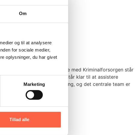
Om
 medier og til at analysere
nden for sociale medier,
e oplysninger, du har givet
r vores mangeårige samarbejde med Kriminalforsorgen står
sundhedsfaglige eksperter står klar til at assistere
e for at sikre optimal behandling, og det centrale team er
Marketing
Tillad alle