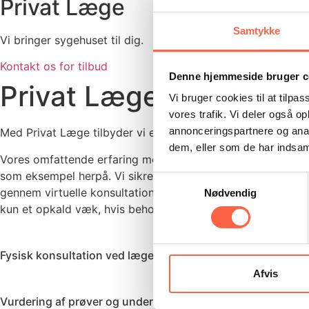
Privat Læge
Samtykke
Vi bringer sygehuset til dig.
Kontakt os for tilbud
Denne hjemmeside bruger c
Privat Læge
Vi bruger cookies til at tilpas
vores trafik. Vi deler også 
annonceringspartnere og anal
Med Privat Læge tilbyder vi en komplet sundhedsløsning me
dem, eller som de har indsaml
Vores omfattende erfaring med døgndækning året rundt ha
som eksempel herpå. Vi sikrer optimal tilgængelighed genne
Samtykkevalg
gennem virtuelle konsultationer. På vores decentrale lokati
Nødvendig
kun et opkald væk, hvis behovet skulle opstå.
Fysisk konsultation ved læger og sygeplejesker
Afvis
Vurdering af prøver og undersøgelser ved speciallæger in r